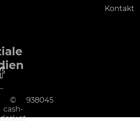
Kontakt
iale
dien
©
938045
cash-
desk.at